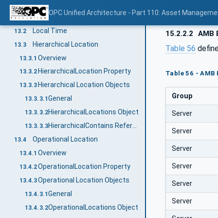
Overview
13.1.1
OPC Unified Architecture - Part 110: Asset Manageme
Contains ReferenceType
13.1.2
Local Time
13.2
15.2.2.2
AMB B
Hierarchical Location
13.3
Table 56
defin
Overview
13.3.1
HierarchicalLocation Property
13.3.2
Table 56 - AMB
Hierarchical Location Objects
13.3.3
Group
General
13.3.3.1
HierarchicalLocations Object
13.3.3.2
Server
HierarchicalContains ReferenceType
13.3.3.3
Server
Operational Location
13.4
Server
Overview
13.4.1
Server
OperationalLocation Property
13.4.2
Operational Location Objects
13.4.3
Server
General
13.4.3.1
Server
OperationalLocations Object
13.4.3.2