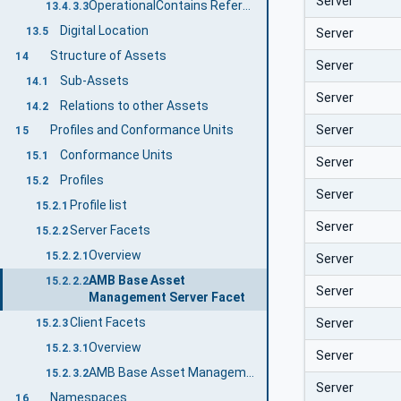
Server
OperationalContains ReferenceType
13.4.3.3
Digital Location
13.5
Server
Structure of Assets
14
Server
Sub-Assets
14.1
Server
Relations to other Assets
14.2
Server
Profiles and Conformance Units
15
Conformance Units
15.1
Server
Profiles
15.2
Server
Profile list
15.2.1
Server
Server Facets
15.2.2
Overview
15.2.2.1
Server
AMB Base Asset
15.2.2.2
Server
Management Server Facet
Client Facets
Server
15.2.3
Overview
15.2.3.1
Server
AMB Base Asset Management Client Facet
15.2.3.2
Server
Namespaces
16