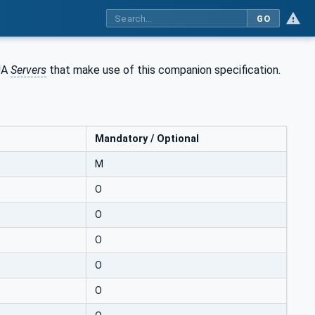
GO
 UA
Servers
that make use of this companion specification.
Mandatory / Optional
M
O
O
O
O
O