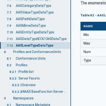
The enumeratio
AASCategoryDataType
7.6
AASValueTypeDataType
7.7
Table 82 - AAS
AASPathDataType
7.8
AASMimeDataType
7.9
NAME
AASEntityTypeDataType
7.10
Min
AASDataTypeIEC61360DataType
7.11
Max
AASLevelTypeDataType
7.12
Num
Profiles and ConformanceUnits
8
Conformance Units
8.1
Type
Profiles
8.2
Profile list
8.2.1
Server Facets
8.2.2
Overview
8.2.2.1
I4AAS BaseFunction Server Server Facet
8.2.2.2
Namespaces
9
Namespace Metadata
9.1