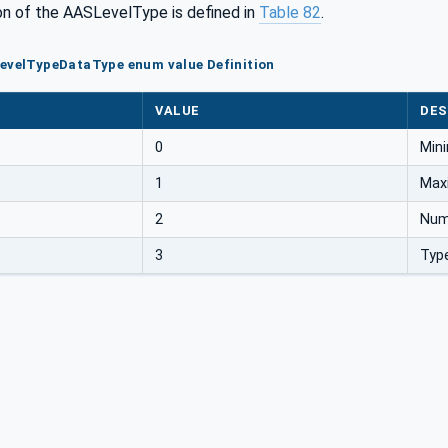
n of the AASLevelType is defined in
Table 82
.
LevelTypeDataType enum value Definition
VALUE
DES
0
Min
1
Max
2
Num
3
Typ