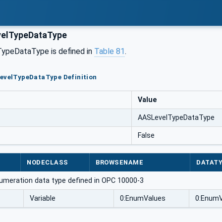
elTypeDataType
ypeDataType is defined in
Table 81
.
LevelTypeDataType Definition
Value
AASLevelTypeDataType
False
NODECLASS
BROWSENAME
DATAT
umeration data type defined in OPC 10000-3
Variable
0:EnumValues
0:EnumV