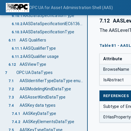
AAS Data Specification Templates
OPC UA for Asset Administration Shell (AAS)
6.10
AASDataSpecificationType
6.10.1
7.12
AASLev
AASDataSpecificationIEC61360Type
6.10.2
The AASLevelT
AASDataSpecificationType
6.10.3
AAS Qualifiers
6.11
Table 81 - AAS
AASQualifierType
6.11.1
AASQualifier usage
6.11.2
Attribute
AASViewType
6.12
BrowseName
OPC UA DataTypes
7
IsAbstract
AASIdentifierTypeDataType enum value definition
7.1
AASModelingKindDataType
7.2
REFERENCES
AASAssetKindDataType
7.3
AASKey data types
7.4
Subtype of En
AASKeyDataType
7.4.1
0:HasProperty
AASKeyElementsDataType
7.4.2
AASKeyTypeDataType
7.5