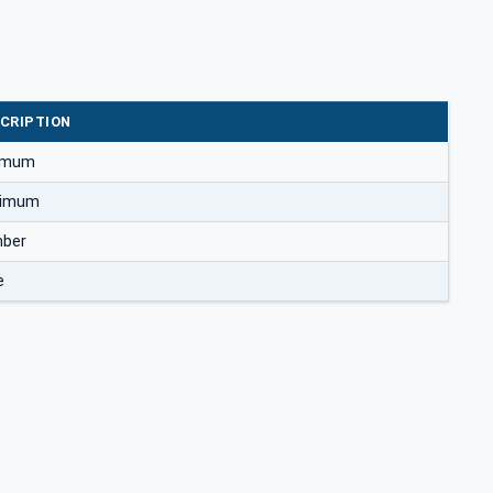
CRIPTION
imum
imum
ber
e