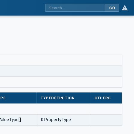
GO
YPE
TYPEDEFINITION
OTHERS
alueType[]
0:PropertyType