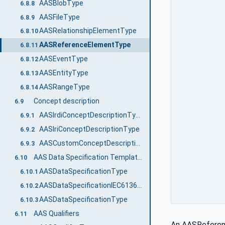
AASBlobType
6.8.8
AASFileType
6.8.9
AASRelationshipElementType
6.8.10
AASReferenceElementType
6.8.11
AASEventType
6.8.12
AASEntityType
6.8.13
AASRangeType
6.8.14
Concept description
6.9
AASIrdiConceptDescriptionType
6.9.1
AASIriConceptDescriptionType
6.9.2
AASCustomConceptDescriptionType
6.9.3
AAS Data Specification Templates
6.10
AASDataSpecificationType
6.10.1
AASDataSpecificationIEC61360Type
6.10.2
AASDataSpecificationType
6.10.3
AAS Qualifiers
6.11
An AASReferenc