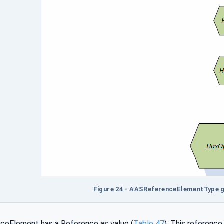
Figure 24 - AASReferenceElementType g
eElement has a Reference as value (
Table 47
). This referenc