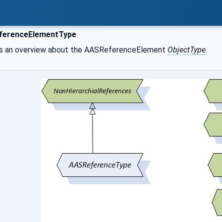
erenceElementType
 an overview about the AASReferenceElement
ObjectType
.