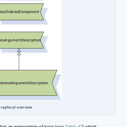
raphical overview
e has an aggregation of keys (see
Table 47
) which