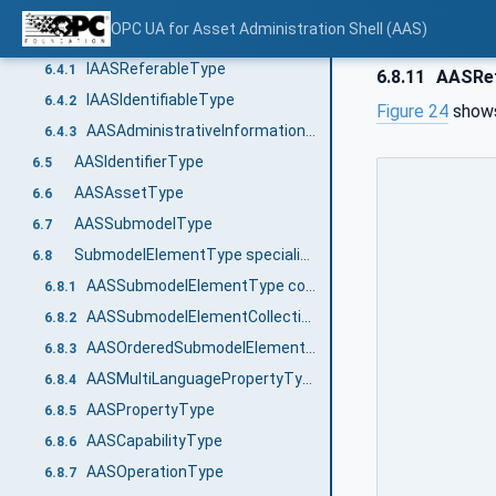
AASReferenceType
6.3
OPC UA for Asset Administration Shell (AAS)
Referable and Identifiable
6.4
IAASReferableType
6.4.1
6.8.11
AASRef
IAASIdentifiableType
6.4.2
Figure 24
shows
AASAdministrativeInformationType
6.4.3
AASIdentifierType
6.5
AASAssetType
6.6
AASSubmodelType
6.7
SubmodelElementType specialization
6.8
AASSubmodelElementType common attributes
6.8.1
AASSubmodelElementCollectionType
6.8.2
AASOrderedSubmodelElementCollectionType
6.8.3
AASMultiLanguagePropertyType
6.8.4
AASPropertyType
6.8.5
AASCapabilityType
6.8.6
AASOperationType
6.8.7